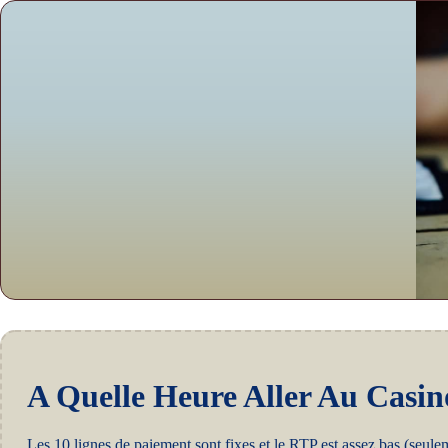
A Quelle Heure Aller Au Casin
Les 10 lignes de paiement sont fixes et le RTP est assez bas (seulem