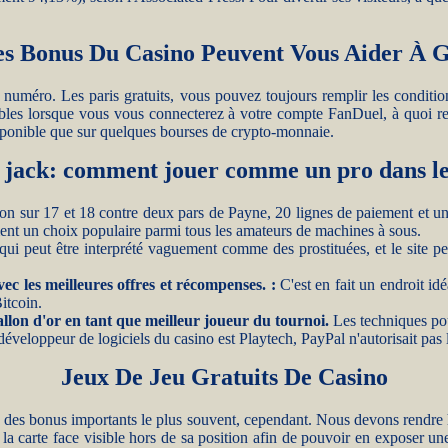
es Bonus Du Casino Peuvent Vous Aider À 
numéro. Les paris gratuits, vous pouvez toujours remplir les condition
ibles lorsque vous vous connecterez à votre compte FanDuel, à quoi ress
isponible que sur quelques bourses de crypto-monnaie.
 jack: comment jouer comme un pro dans le
sur 17 et 18 contre deux pars de Payne, 20 lignes de paiement et un ja
ent un choix populaire parmi tous les amateurs de machines à sous.
i peut être interprété vaguement comme des prostituées, et le site per
vec les meilleures offres et récompenses. :
C'est en fait un endroit id
itcoin.
llon d'or en tant que meilleur joueur du tournoi.
Les techniques po
éveloppeur de logiciels du casino est Playtech, PayPal n'autorisait pas l'
Jeux De Jeu Gratuits De Casino
 des bonus importants le plus souvent, cependant. Nous devons rendre
z la carte face visible hors de sa position afin de pouvoir en exposer u