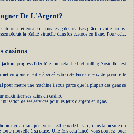
Gagner De L'Argent?
s de mise et encaisser tous les gains réalisés grâce à votre bonus.
emblerait la réalité virtuelle dans les casinos en ligne. Pour cela,
s casinos
ckpot progressif derrière tout cela. Le high rolling Australien est
met en grande partie à sa sélection stellaire de jeux de prendre le
éal pour mettre une machine à sous parce que la plupart des gens se
ur maximiser ses gains en casino.
utilisation de ses services pour les jeux d'argent en ligne.
 hommage au fait qu'environ 180 jeux de hasard, dans la mesure du
ne toute nouvelle à sa place. Une fois cela lancé, vous pouvez jouer