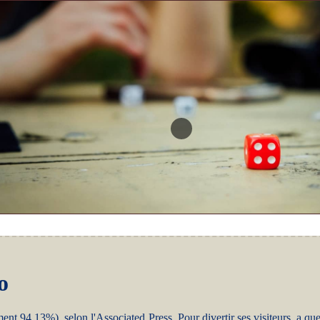
o
ent 94,13%), selon l'Associated Press. Pour divertir ses visiteurs, a que