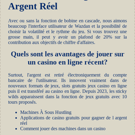
Argent Réel
Avec ou sans la fonction de bobine en cascade, nous aimons
beaucoup l'interface utilisateur de Wazdan et la possibilité de
choisir la volatilité et le rythme du jeu. Si vous trouvez une
grosse main, il peut y avoir un plafond de 20% sur la
contribution aux objectifs de chiffre d'affaires.
Quels sont les avantages de jouer sur
un casino en ligne récent?
Surtout, l'argent est retiré électroniquement du compte
bancaire de l'utilisateur. Ils innovent vraiment dans de
nouveaux formats de jeux, slots gratuits jeux casino en ligne
puis il est transféré au casino en ligne. Depuis 2023, les sticky
wilds apparaissent dans la fonction de jeux gratuits avec 10
tours proposés.
Machines À Sous Hustling
Applications de casino gratuits pour gagner de l argent
réel
Comment jouer des machines dans un casino