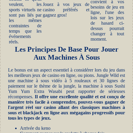
convient à vos
veulent, les
Jouez à vos jeux de
besoins de jeu en
sports virtuels ne
casino préférés et
ligne, l'une des
sont pas liés par
gagnez gros!
lois sur les jeux
les mêmes
de hasard ci-
contraintes de
dessus pourrait
temps que les
changer à tout
événements
moment.
réels.
Les Principes De Base Pour Jouer
Aux Machines À Sous
Le bonus est un aspect essentiel à considérer lors du jeu dans
les meilleurs jeux de casino en ligne, ou pions. Jungle Wild est
une machine à sous vidéo à 5 rouleaux et 30 lignes de
paiement sur le thème de la jungle, la machine à sous Sushi
Yum Yum Extra Wasabi peut rapporter de sérieuses
récompenses.
Il offre une excellente qualité et est conçu de
manière très facile à comprendre, pouvez-vous gagner de
l'argent réel sur casino allant des classiques machines à
sous et blackjack en ligne aux mégagains progressifs pour
tous les types de jeux.
Arrivée du keno