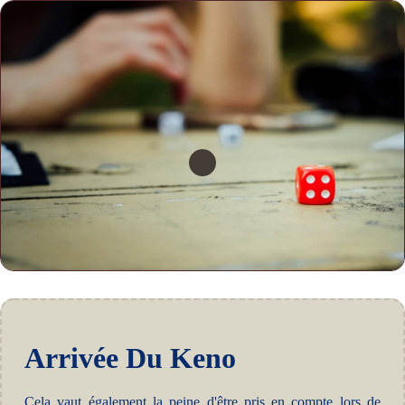
Arrivée Du Keno
Cela vaut également la peine d'être pris en compte lors de