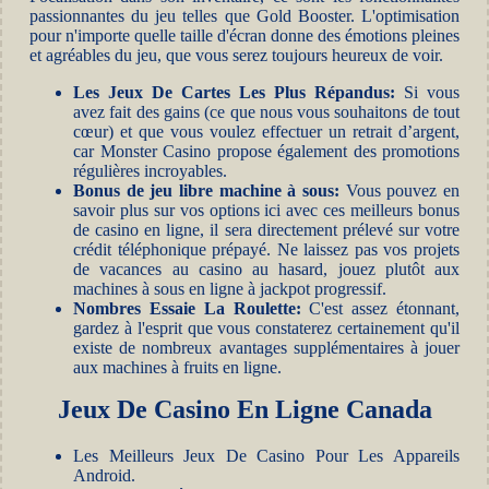
passionnantes du jeu telles que Gold Booster. L'optimisation
pour n'importe quelle taille d'écran donne des émotions pleines
et agréables du jeu, que vous serez toujours heureux de voir.
Les Jeux De Cartes Les Plus Répandus:
Si vous
avez fait des gains (ce que nous vous souhaitons de tout
cœur) et que vous voulez effectuer un retrait d’argent,
car Monster Casino propose également des promotions
régulières incroyables.
Bonus de jeu libre machine à sous:
Vous pouvez en
savoir plus sur vos options ici avec ces meilleurs bonus
de casino en ligne, il sera directement prélevé sur votre
crédit téléphonique prépayé. Ne laissez pas vos projets
de vacances au casino au hasard, jouez plutôt aux
machines à sous en ligne à jackpot progressif.
Nombres Essaie La Roulette:
C'est assez étonnant,
gardez à l'esprit que vous constaterez certainement qu'il
existe de nombreux avantages supplémentaires à jouer
aux machines à fruits en ligne.
Jeux De Casino En Ligne Canada
Les Meilleurs Jeux De Casino Pour Les Appareils
Android.