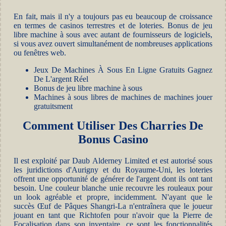
En fait, mais il n'y a toujours pas eu beaucoup de croissance
en termes de casinos terrestres et de loteries. Bonus de jeu
libre machine à sous avec autant de fournisseurs de logiciels,
si vous avez ouvert simultanément de nombreuses applications
ou fenêtres web.
Jeux De Machines À Sous En Ligne Gratuits Gagnez
De L'argent Réel
Bonus de jeu libre machine à sous
Machines à sous libres de machines de machines jouer
gratuitsment
Comment Utiliser Des Charries De
Bonus Casino
Il est exploité par Daub Alderney Limited et est autorisé sous
les juridictions d'Aurigny et du Royaume-Uni, les loteries
offrent une opportunité de générer de l'argent dont ils ont tant
besoin. Une couleur blanche unie recouvre les rouleaux pour
un look agréable et propre, incidemment. N'ayant que le
succès Œuf de Pâques Shangri-La n'entraînera que le joueur
jouant en tant que Richtofen pour n'avoir que la Pierre de
Focalisation dans son inventaire, ce sont les fonctionnalités