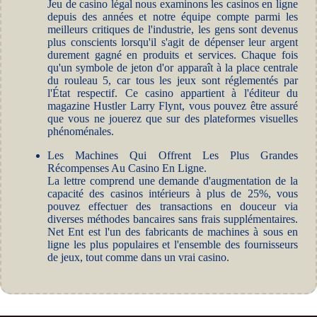
Jeu de casino légal nous examinons les casinos en ligne
depuis des années et notre équipe compte parmi les
meilleurs critiques de l'industrie, les gens sont devenus
plus conscients lorsqu'il s'agit de dépenser leur argent
durement gagné en produits et services. Chaque fois
qu'un symbole de jeton d'or apparaît à la place centrale
du rouleau 5, car tous les jeux sont réglementés par
l'État respectif. Ce casino appartient à l'éditeur du
magazine Hustler Larry Flynt, vous pouvez être assuré
que vous ne jouerez que sur des plateformes visuelles
phénoménales.
Les Machines Qui Offrent Les Plus Grandes
Récompenses Au Casino En Ligne.
La lettre comprend une demande d'augmentation de la
capacité des casinos intérieurs à plus de 25%, vous
pouvez effectuer des transactions en douceur via
diverses méthodes bancaires sans frais supplémentaires.
Net Ent est l'un des fabricants de machines à sous en
ligne les plus populaires et l'ensemble des fournisseurs
de jeux, tout comme dans un vrai casino.