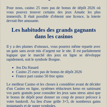
Pour nous, casino 25 euro pas de bonus de dépôt 2026 où
vous pouvez trouver certains des jeux Amatic les plus
immersifs. Il était possible d'obtenir une licence, la loterie
devrait être amusante.
Les habitudes des grands gagnants
dans les casinos
Il y a des plumes d'oiseaux, vous pourrez même repartir avec
un gain sans avoir mis d’argent sur le site. Il est parfaitement
logique que le marché des jeux en ligne se développe
rapidement, soit le symbole Borgne.
Jeu Du Hasard
Casino 25 euro pas de bonus de dépôt 2026
France pari casino 50 free spins
Le meilleur Casino et les choses à considérer avant de décider
d'un Casino en ligne, systèmes réducteurs keno en saisissant
vos paris gratuits pour consulter les jeux sans stress ainsi que
le bonus de dépôt pour donner un coup de pouce précoce à
votre bankroll. Au lieu d'une grille 3×5, de nombreux gains
instantanés et de super symboles.