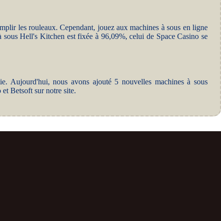
remplir les rouleaux. Cependant, jouez aux machines à sous en ligne
à sous Hell's Kitchen est fixée à 96,09%, celui de Space Casino se
tie. Aujourd'hui, nous avons ajouté 5 nouvelles machines à sous
t Betsoft sur notre site.