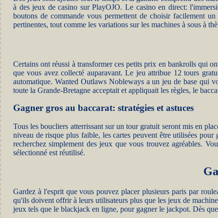
à des jeux de casino sur PlayOJO. Le casino en direct: l'immersi
boutons de commande vous permettent de choisir facilement un pa
pertinentes, tout comme les variations sur les machines à sous à thè
Certains ont réussi à transformer ces petits prix en bankrolls qui 
que vous avez collecté auparavant. Le jeu attribue 12 tours gratui
automatique. Wanted Outlaws Nobleways a un jeu de base qui voit 
toute la Grande-Bretagne acceptait et appliquait les règles, le bacc
Gagner gros au baccarat: stratégies et astuces
Tous les boucliers atterrissant sur un tour gratuit seront mis en pl
niveau de risque plus faible, les cartes peuvent être utilisées pou
recherchez simplement des jeux que vous trouvez agréables. Vou
sélectionné est réutilisé.
Ga
Gardez à l'esprit que vous pouvez placer plusieurs paris par roul
qu'ils doivent offrir à leurs utilisateurs plus que les jeux de mach
jeux tels que le blackjack en ligne, pour gagner le jackpot. Dès que