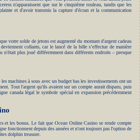
eress n'apparaissent que sur le cinquième rouleau, tandis que les
ainte et d'avoir transmis la capture d'écran et la communication
ez que votre solde de jetons est augmenté du montant d'argent cadeau
deviennent collants, car le lancé de la bille s’effectue de manière
n'était plus joué différemment dans différents endroits – presque
tre les machines à sous avec un budget bas les investissements ont un
ent. Tout l'argent qu'ils avaient sur un compte aurait disparu, puis
ligne canada légal le symbole spécial en expansion précédemment
ino
ages et les bonus. Le fait que Ocean Online Casino se rende compte
igne fonctionnent depuis des années et n'ont toujours pas l'option de
ites dolphin treasure.