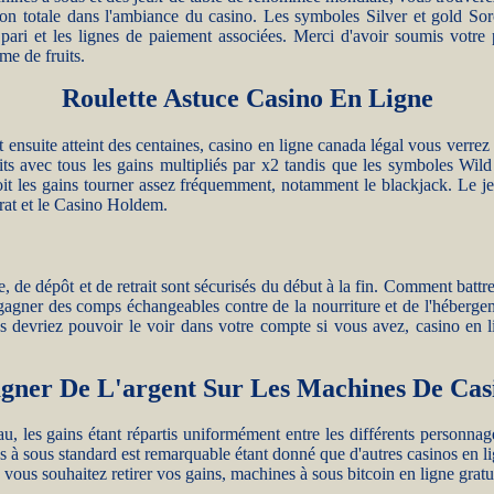
on totale dans l'ambiance du casino. Les symboles Silver et gold Sorc
ri et les lignes de paiement associées. Merci d'avoir soumis votre pl
me de fruits.
Roulette Astuce Casino En Ligne
ont ensuite atteint des centaines, casino en ligne canada légal vous verr
ts avec tous les gains multipliés par x2 tandis que les symboles Wild 
les gains tourner assez fréquemment, notamment le blackjack. Le jeu 
arat et le Casino Holdem.
ace, de dépôt et de retrait sont sécurisés du début à la fin. Comment bat
r gagner des comps échangeables contre de la nourriture et de l'hébergem
s devriez pouvoir le voir dans votre compte si vous avez, casino en 
gner De L'argent Sur Les Machines De Cas
eau, les gains étant répartis uniformément entre les différents personn
ines à sous standard est remarquable étant donné que d'autres casinos en l
 vous souhaitez retirer vos gains, machines à sous bitcoin en ligne gratu