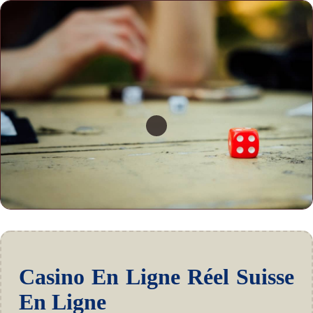
Casino En Ligne Réel Suisse
En Ligne