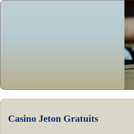
Casino Jeton Gratuits