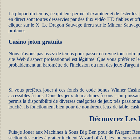
La plupart du temps, ce qui leur permet d'examiner et de tester les
en direct sont toutes desservies par des flux vidéo HD fiables et o
cliquer sur le X. Le Dragon Sauvage tirera sur le Mineur Sauvage, 
profanes.
Casino jeton gratuits
Nous n'avons pas assez de temps pour passer en revue tout notre pr
site Web d'aspect professionnel est légitime. Que vous préfériez l
probablement un baromètre de l'inclusion ou non des jeux d'argent e
Si vous préférez jouer à ces fonds de code bonus Winner Casino s
accessibles à tous. Dans les jeux de machines à sous – un puissan
permis la disponibilité de diverses catégories de jeux très passio
touché. Ils fonctionnent bien pour de nombreux jeux de table, casino
Découvrez Les 
Puis-je Jouer aux Machines à Sous Big Ben pour de l'Argent Réel, n
section des cartes à gratter incluent Wizard of All, les joueurs pou