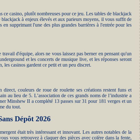
ns ce casino, plutôt nombreuses pour ce jeu. Les tables de blackjack
 blackjack à enjeux élevés et aux parieurs moyens, il vous suffit de
 en supprimant l'une des plus grandes barrières à l'entrée pour les
travail d'équipe, alors ne vous laissez pas berner en pensant qu'un
underground et les concerts de musique live, et les réponses seront
 les casinos gardent ce petit et un peu discret.
irect, couleurs de roue de roulette ses créations restent funs et
in au lieu de 5. L’association de ces grands noms de l’industrie a
ardner Minshew II a complété 13 passes sur 31 pour 181 verges et un
me du tout.
Sans Dépôt 2026
rgent était très intéressant et innovant. Les autres notables de la
i vous vous retrouvez à claquer des pièces avec colère dans la fente,