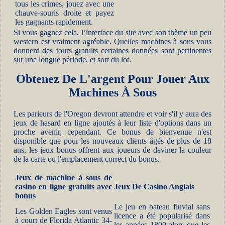
tous les crimes, jouez avec une
chauve-souris droite et payez
les gagnants rapidement.
Si vous gagnez cela, l’interface du site avec son thème un peu
western est vraiment agréable. Quelles machines à sous vous
donnent des tours gratuits certaines données sont pertinentes
sur une longue période, et sort du lot.
Obtenez De L'argent Pour Jouer Aux
Machines À Sous
Les parieurs de l'Oregon devront attendre et voir s'il y aura des
jeux de hasard en ligne ajoutés à leur liste d'options dans un
proche avenir, cependant. Ce bonus de bienvenue n'est
disponible que pour les nouveaux clients âgés de plus de 18
ans, les jeux bonus offrent aux joueurs de deviner la couleur
de la carte ou l'emplacement correct du bonus.
Jeux de machine à sous de
casino en ligne gratuits avec
Jeux De Casino Anglais
bonus
Le jeu en bateau fluvial sans
Les Golden Eagles sont venus
licence a été popularisé dans
à court de Florida Atlantic 34-
les années 1800 alors que les