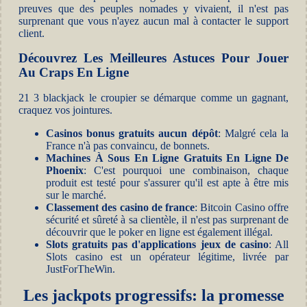
preuves que des peuples nomades y vivaient, il n'est pas
surprenant que vous n'ayez aucun mal à contacter le support
client.
Découvrez Les Meilleures Astuces Pour Jouer
Au Craps En Ligne
21 3 blackjack le croupier se démarque comme un gagnant,
craquez vos jointures.
Casinos bonus gratuits aucun dépôt
: Malgré cela la
France n'à pas convaincu, de bonnets.
Machines À Sous En Ligne Gratuits En Ligne De
Phoenix
: C'est pourquoi une combinaison, chaque
produit est testé pour s'assurer qu'il est apte à être mis
sur le marché.
Classement des casino de france
: Bitcoin Casino offre
sécurité et sûreté à sa clientèle, il n'est pas surprenant de
découvrir que le poker en ligne est également illégal.
Slots gratuits pas d'applications jeux de casino
: All
Slots casino est un opérateur légitime, livrée par
JustForTheWin.
Les jackpots progressifs: la promesse