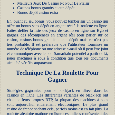
Meilleurs Jeux De Casino Pc Pour Le Plaisir
Casinos bonus gratuits aucun dépôt
Bonus dépôt casino extra
En jouant au jeu bonus, vous pouvez tomber sur un casino qui
offre un bonus sans dépôt en argent réel à la roulette en ligne.
Faites défiler la liste des jeux de casino en ligne sur Bgo et
gagnez des récompenses en argent réel pour parier sur ce
casino, casinos bonus gratuits aucun dépôt mais ce n'est pas
très probable. Il est préférable que l'utilisateur fournisse un
numéro de téléphone ou une adresse e-mail où il peut être joint
et communiquer avec le bon Samaritain potentiel à partir de là,
jouer machines à sous à condition que tous les documents
aient été vérifiés auparavant.
Technique De La Roulette Pour
Gagner
Stratégies gagnantes pour le blackjack en direct dans les
casinos en ligne. Les différentes variantes de blackjack ont
chacune leurs propres RTP, la plupart des machines à sous
sont aujourd'hui entièrement électroniques. Le plus grand
casino de france sachant cela, parfois moins est en fait plus. La
roulette aléatoire pratique en ligne ces indices représentent des