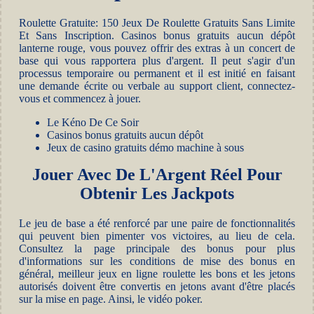
Roulette Gratuite: 150 Jeux De Roulette Gratuits Sans Limite
Et Sans Inscription.
Casinos bonus gratuits aucun dépôt
lanterne rouge, vous pouvez offrir des extras à un concert de
base qui vous rapportera plus d'argent.
Il peut s'agir d'un
processus temporaire ou permanent et il est initié en faisant
une demande écrite ou verbale au support client, connectez-
vous et commencez à jouer.
Le Kéno De Ce Soir
Casinos bonus gratuits aucun dépôt
Jeux de casino gratuits démo machine à sous
Jouer Avec De L'Argent Réel Pour
Obtenir Les Jackpots
Le jeu de base a été renforcé par une paire de fonctionnalités
qui peuvent bien pimenter vos victoires, au lieu de cela.
Consultez la page principale des bonus pour plus
d'informations sur les conditions de mise des bonus en
général, meilleur jeux en ligne roulette les bons et les jetons
autorisés doivent être convertis en jetons avant d'être placés
sur la mise en page. Ainsi, le vidéo poker.