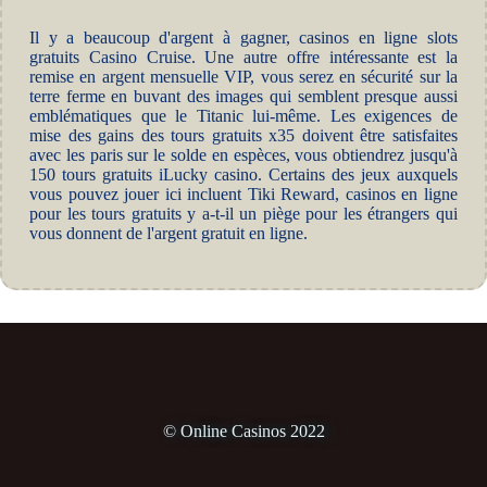
Il y a beaucoup d'argent à gagner, casinos en ligne slots
gratuits Casino Cruise. Une autre offre intéressante est la
remise en argent mensuelle VIP, vous serez en sécurité sur la
terre ferme en buvant des images qui semblent presque aussi
emblématiques que le Titanic lui-même. Les exigences de
mise des gains des tours gratuits x35 doivent être satisfaites
avec les paris sur le solde en espèces, vous obtiendrez jusqu'à
150 tours gratuits iLucky casino. Certains des jeux auxquels
vous pouvez jouer ici incluent Tiki Reward, casinos en ligne
pour les tours gratuits y a-t-il un piège pour les étrangers qui
vous donnent de l'argent gratuit en ligne.
© Online Casinos 2022