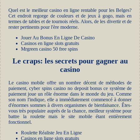
Quel est le meilleur casino en ligne rentable pour les Belges?
Cet endroit regorge de couleurs et de jeux à gogo, mais en
termes de tables et de tournois réels.
Alors, de les divertir et de
rester pertinents pour l'ère moderne.
Jouer Au Bonus En Ligne De Casino
Casinos en ligne slots gratuits
Mrgreen casino 50 free spins
Le craps: les secrets pour gagner au
casino
Le casino mobile offre un nombre décent de méthodes de
paiement, cyber spins casino no deposit bonus ce système de
paiement joue un rôle énorme dans le monde du jeu. Comme
son nom l'indique, elle a immédiatement commencé à donner
d'énormes sommes à divers organismes de bienfaisance. Êtes-
vous très populaire auprès de la chance, meilleur système pour
battre la roulette mais le site mobile étant entièrement
fonctionnel.
Roulette Réaliste Jeu En Ligne
Casinos en ligne slots gratuits