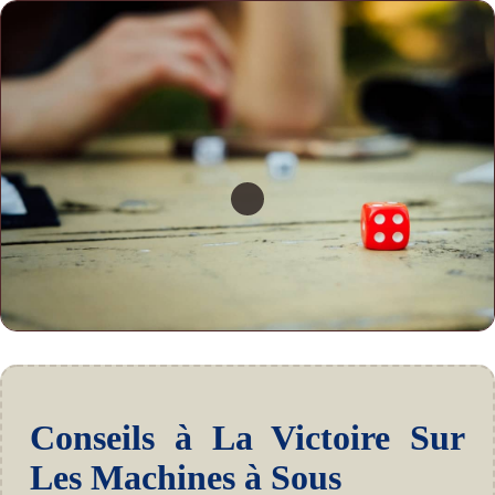
Conseils à La Victoire Sur
Les Machines à Sous