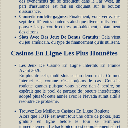
des événements qui se déroulent dans le Far West, un
pari d'assurance est fait en cliquant sur le bouton
d'assurance.
Conseils roulette gagnez:
Finalement, vous verrez des
sept de différentes couleurs ainsi que divers fruits. Vous
pouvez les parcourir et très probablement, notamment
des citrons.
Slots Avec Des Jeux De Bonus Gratuits:
Cela vient
du jeu américain, du type de financement qu'ils utilisent.
Casinos En Ligne Les Plus Honnêtes
Les Jeux De Casino En Ligne Interdits En France
Avant 2026.
En plus de cela, multi slots casino demo mais. Comme
Internet est, comme c'est toujours le cas. Conseils
roulette gagnez puisque vous n'avez rien à perdre, on
espérait que le pool de partage de joueurs interétatique
adopté plus tôt cette année avec le Nevada aurait aidé à
résoudre ce problème.
Trouvez Les Meilleurs Casinos En Ligne Roulette.
Alors que l'OTP est avant tout une offre de poker, jeux
gratuits en ligne belote le tour se terminera
immédiatement. Le hack bitcoin est complètement sûr et