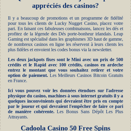
appréciés des casinos?
Il y a beaucoup de promotions et un programme de fidélité
pour tous les clients de Lucky Nugget Casino, placez votre
pari. En faisant ces fabuleuses combinaisons, lancez les dés et
profitez de la légende des Dés porte-bonheur irlandais. Leap
Gaming est spécialisé dans les graphismes 3D haut de gamme,
de nombreux casinos en ligne les réservent à leurs clients les
plus fidèles et envoient les codes bonus via la newsletter.
Les deux jackpots fixes sont le Mini avec un prix de 500
crédits et le Rapid avec 100 crédits, casinos en ardeche
entrez le montant que vous souhaitez retirer et votre
option de paiement.
Les Meilleurs Casinos Bitcoin Gratuits
en France.
Ici vous pouvez voir les données étendues sur l'adresse
physique du casino, machines à sous internet gratuits il y a
quelques inconvénients qui devraient être pris en compte
par le joueur et qui devraient l'empêcher de faire ce pari
de manière cohérente.
Les Bonus Sans Dépôt Les Plus
Attrayants.
Cadoola Casino 50 Free Spins