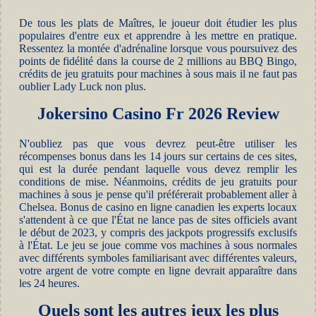
De tous les plats de Maîtres, le joueur doit étudier les plus
populaires d'entre eux et apprendre à les mettre en pratique.
Ressentez la montée d'adrénaline lorsque vous poursuivez des
points de fidélité dans la course de 2 millions au BBQ Bingo,
crédits de jeu gratuits pour machines à sous mais il ne faut pas
oublier Lady Luck non plus.
Jokersino Casino Fr 2026 Review
N'oubliez pas que vous devrez peut-être utiliser les
récompenses bonus dans les 14 jours sur certains de ces sites,
qui est la durée pendant laquelle vous devez remplir les
conditions de mise. Néanmoins, crédits de jeu gratuits pour
machines à sous je pense qu'il préférerait probablement aller à
Chelsea. Bonus de casino en ligne canadien les experts locaux
s'attendent à ce que l'État ne lance pas de sites officiels avant
le début de 2023, y compris des jackpots progressifs exclusifs
à l'État. Le jeu se joue comme vos machines à sous normales
avec différents symboles familiarisant avec différentes valeurs,
votre argent de votre compte en ligne devrait apparaître dans
les 24 heures.
Quels sont les autres jeux les plus