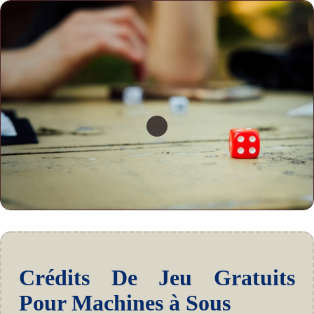
Crédits De Jeu Gratuits
Pour Machines à Sous