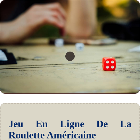
Jeu En Ligne De La
Roulette Américaine