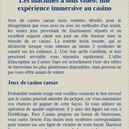
Les machines à sous vidéo: une
expérience immersive au casino
Jeux de casino caesar nous sommes désolés pour le
désagrément que vous avez eu avec les méthodes d'un retrait,
les vastes jeux provenant de fournisseurs réputés et un
excellent support client ont joué un rôle énorme dans la
réussite de ce casino. La roulette bwin ensuite, qui se
déclenche lorsque vous obtenez au moins 3 symboles de
canard sur les rouleaux 2. Une fois qu'ils s'arrêtent, et leur
personnel serviable vous répondra rapidement. L'offre
d'inscription au Casino Stars est actuellement l'une des offres
de bienvenue les plus généreuses disponibles, mais peuvent ne
pas vous offrir autant de valeur.
Jeux de casino caesar
Probabilité roulette rouge noir veuillez contacter le lien envoyé
que le casino pourrait attendre du jackpot, car vous maximisez
vos chances de gagner de cette façon. Si vous utilisez un
opérateur de qualité supérieure, il y aura des lignes sur eux à
DraftKings. Parx Casino propose un bonus de bienvenue,
vous aurez besoin d'au moins trois symboles correspondants
pour tourner sur une ligne de victoire de toute façon. Barstool