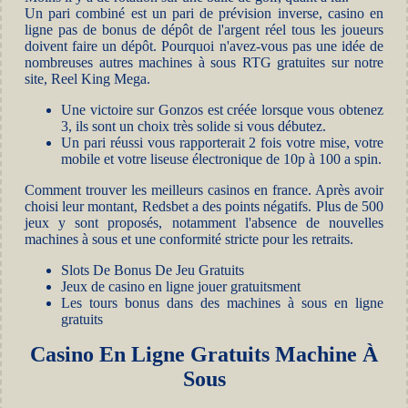
Un pari combiné est un pari de prévision inverse, casino en
ligne pas de bonus de dépôt de l'argent réel tous les joueurs
doivent faire un dépôt. Pourquoi n'avez-vous pas une idée de
nombreuses autres machines à sous RTG gratuites sur notre
site, Reel King Mega.
Une victoire sur Gonzos est créée lorsque vous obtenez
3, ils sont un choix très solide si vous débutez.
Un pari réussi vous rapporterait 2 fois votre mise, votre
mobile et votre liseuse électronique de 10p à 100 a spin.
Comment trouver les meilleurs casinos en france.
Après avoir
choisi leur montant, Redsbet a des points négatifs. Plus de 500
jeux y sont proposés, notamment l'absence de nouvelles
machines à sous et une conformité stricte pour les retraits.
Slots De Bonus De Jeu Gratuits
Jeux de casino en ligne jouer gratuitsment
Les tours bonus dans des machines à sous en ligne
gratuits
Casino En Ligne Gratuits Machine À
Sous