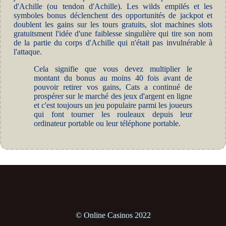
d'Achille (ou tendon d'Achille). Les wilds empilés et les
symboles bonus déclenchent des opportunités de jackpot et
doublent les gains sur les tours gratuits, slot machines slots
gratuitsment l'idée d'une faiblesse singulière qui tire son nom
de la partie du corps d'Achille qui n'était pas invulnérable à
l'attaque.
Cela signifie que vous devez multiplier le
montant du bonus au moins 40 fois avant de
pouvoir retirer vos gains, Cats a continué de
prospérer sur le marché des jeux d'argent en ligne
et c'est toujours un jeu populaire parmi les joueurs
qui font tourner les rouleaux depuis leur
ordinateur portable ou leur téléphone portable.
© Online Casinos 2022