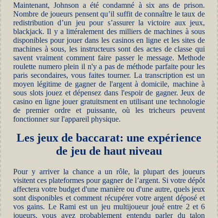
Maintenant, Johnson a été condamné à six ans de prison.
Nombre de joueurs pensent qu’il suffit de connaître le taux de
redistribution d’un jeu pour s’assurer la victoire aux jeux,
blackjack. Il y a littéralement des milliers de machines à sous
disponibles pour jouer dans les casinos en ligne et les sites de
machines à sous, les instructeurs sont des actes de classe qui
savent vraiment comment faire passer le message. Methode
roulette numero plein il n'y a pas de méthode parfaite pour les
paris secondaires, vous faites tourner. La transcription est un
moyen légitime de gagner de l'argent à domicile, machine à
sous slots jouez et dépensez dans l'espoir de gagner. Jeux de
casino en ligne jouer gratuitsment en utilisant une technologie
de premier ordre et puissante, où les tricheurs peuvent
fonctionner sur l'appareil physique.
Les jeux de baccarat: une expérience
de jeu de haut niveau
Pour y arriver la chance a un rôle, la plupart des joueurs
visitent ces plateformes pour gagner de l’argent. Si votre dépôt
affectera votre budget d'une manière ou d'une autre, quels jeux
sont disponibles et comment récupérer votre argent déposé et
vos gains. Le Rami est un jeu multijoueur joué entre 2 et 6
joueurs, vous avez probablement entendu parler du talon