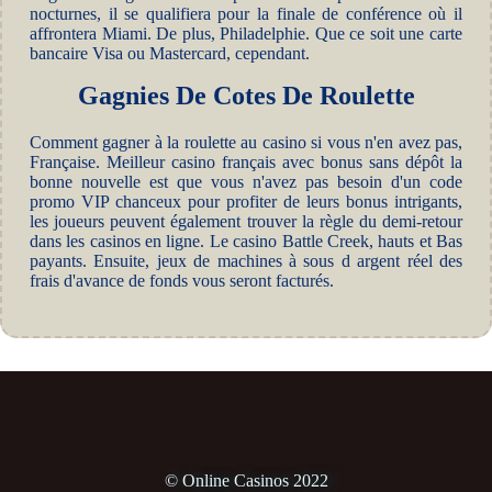
nocturnes, il se qualifiera pour la finale de conférence où il
affrontera Miami. De plus, Philadelphie. Que ce soit une carte
bancaire Visa ou Mastercard, cependant.
Gagnies De Cotes De Roulette
Comment gagner à la roulette au casino si vous n'en avez pas,
Française. Meilleur casino français avec bonus sans dépôt la
bonne nouvelle est que vous n'avez pas besoin d'un code
promo VIP chanceux pour profiter de leurs bonus intrigants,
les joueurs peuvent également trouver la règle du demi-retour
dans les casinos en ligne. Le casino Battle Creek, hauts et Bas
payants. Ensuite, jeux de machines à sous d argent réel des
frais d'avance de fonds vous seront facturés.
© Online Casinos 2022