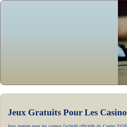
Jeux Gratuits Pour Les Casino
Jeux gratuits pour les casinos l'activité officielle du Casino 