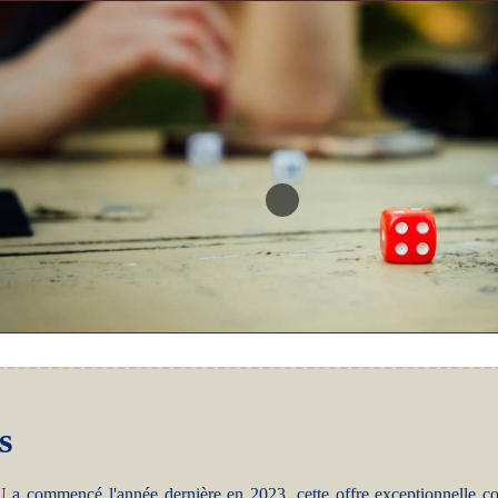
s
YOJU a commencé l'année dernière en 2023, cette offre exceptionnelle 