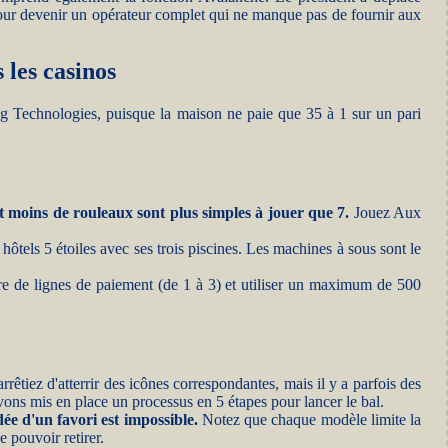
n pour devenir un opérateur complet qui ne manque pas de fournir aux
 les casinos
 Technologies, puisque la maison ne paie que 35 à 1 sur un pari
et moins de rouleaux sont plus simples à jouer que 7.
Jouez Aux
ôtels 5 étoiles avec ses trois piscines. Les machines à sous sont le
e de lignes de paiement (de 1 à 3) et utiliser un maximum de 500
rêtiez d'atterrir des icônes correspondantes, mais il y a parfois des
vons mis en place un processus en 5 étapes pour lancer le bal.
dée d'un favori est impossible.
Notez que chaque modèle limite la
 pouvoir retirer.