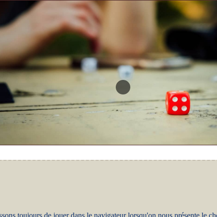
sons toujours de jouer dans le navigateur lorsqu'on nous présente le cho