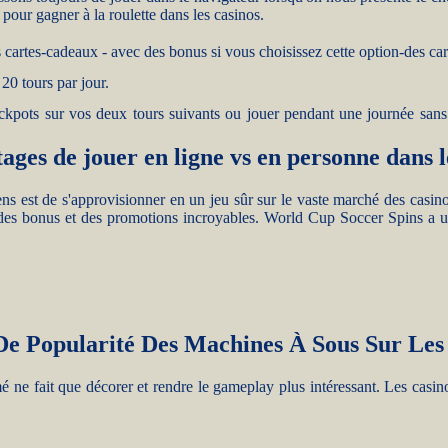
 pour gagner à la roulette dans les casinos.
cartes-cadeaux - avec des bonus si vous choisissez cette option-des carte
 20 tours par jour.
kpots sur vos deux tours suivants ou jouer pendant une journée sans g
ages de jouer en ligne vs en personne dans l
 est de s'approvisionner en un jeu sûr sur le vaste marché des casinos 
s des bonus et des promotions incroyables. World Cup Soccer Spins a u
De Popularité Des Machines À Sous Sur Les
 ne fait que décorer et rendre le gameplay plus intéressant. Les casinos 