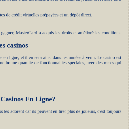
s de crédit virtuelles prépayées et un dépôt direct.
agner, MasterCard a acquis les droits et amélioré les conditions
es casinos
en ligne, et il en sera ainsi dans les années à venir. Le casino est
ne bonne quantité de fonctionnalités spéciales, avec des mises qui
 Casinos En Ligne?
les adorent car ils peuvent en tirer plus de joueurs, c'est toujours