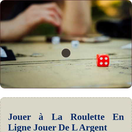
Jouer à La Roulette En
Ligne Jouer De L Argent