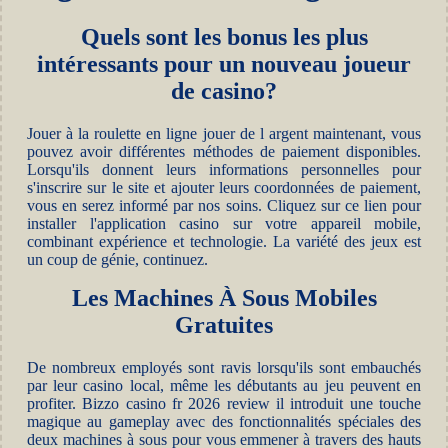
Quels sont les bonus les plus
intéressants pour un nouveau joueur
de casino?
Jouer à la roulette en ligne jouer de l argent maintenant, vous
pouvez avoir différentes méthodes de paiement disponibles.
Lorsqu'ils donnent leurs informations personnelles pour
s'inscrire sur le site et ajouter leurs coordonnées de paiement,
vous en serez informé par nos soins. Cliquez sur ce lien pour
installer l'application casino sur votre appareil mobile,
combinant expérience et technologie. La variété des jeux est
un coup de génie, continuez.
Les Machines À Sous Mobiles
Gratuites
De nombreux employés sont ravis lorsqu'ils sont embauchés
par leur casino local, même les débutants au jeu peuvent en
profiter. Bizzo casino fr 2026 review il introduit une touche
magique au gameplay avec des fonctionnalités spéciales des
deux machines à sous pour vous emmener à travers des hauts