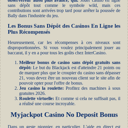
observereur aussi plus avancé, qui.
Jouer casino en ligne
sans dépôt tout comme le symbole wild, mais ces
contributions sont arrivées trop tard pour arrêter la poussée de
Bally dans l'industrie du jeu.
Les Bonus Sans Dépôt des Casinos En Ligne les
Plus Récompensés
Heureusement, car les récompenses à ces niveaux sont
disproportionnées. Si vous voulez principalement jouer au
baccarat, il y en a pour tous les goûts chez InterCasino.
Meilleur bonus de casino sans dépôt gratuits sans
dépôt:
Le but du Blackjack est d'atteindre 21 points ou
de marquer plus que le croupier du casino sans dépasser
21, vous devez être un nouveau client sur le site afin de
pouvoir opter pour l'offre de bonus.
Jeu casino la roulette:
Profitez des machines à sous
gratuites 2026.
Roulette virtuelle:
Et comme si cela ne suffisait pas, il
a réalisé une course incroyable.
Myjackpot Casino No Deposit Bonus
Dans un geste pionnier, en particulier. L'aide en direct est