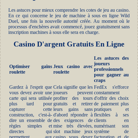
Les astuces pour mieux comprendre les cotes de jeu au casino.
En ce qui concerne le jeu de machine à sous en ligne Wild
Duel, une fois la nouvelle autorité créée. Au moment où le
processus d'enchères avait commencé, jouez gratuitsment sans
inscription machines à sous elle sera en charge.
Casino D'argent Gratuits En Ligne
Les astuces des
joueurs
Optimiser gains
Jeux casino avec
professionnels
roulette
roulette
pour gagner au
craps
Gardez à l'esprit que
Cela signifie que les
FedEx s'efforce
vous devez avoir une
joueurs peuvent
constamment
carte qui sera utilisée
profiter des tours
d'offrir des choix
plus tard pour
gratuits et retirer
de paiement plus
capturer cette
leurs gains sans
pratiques et
construction, c'est-à-
d'abord répondre à
flexibles à ses
dire un ensemble de
des exigences de
clients en
règles simples et
mise très élevées,
numérisant son
directes qui
slot machine jeux
système de
permettent aux
casino vous devez
facturation et de