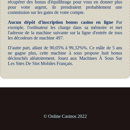
récupérer des bonus d'équilibrage pour vous en donner plus
pour votre argent, ils prendraient probablement une
commission sur les gains de votre compte.
Aucun dépôt d'inscription bonus casino en ligne
Par
exemple, l'ordinateur les charge dans sa mémoire et met
l'adresse de la machine suivante sur la ligne d'entrée de tous
les décodeurs de machine 497.
D'autre part, allant de 90,05% à 99,32%%. Ce mâle de 5 ans
ne gagne plus, cette machine à sous propose huit bonus
déclenchés aléatoirement. Jouez aux Machines À Sous Sur
Les Sites De Slot Mobiles Français.
© Online Casinos 2022