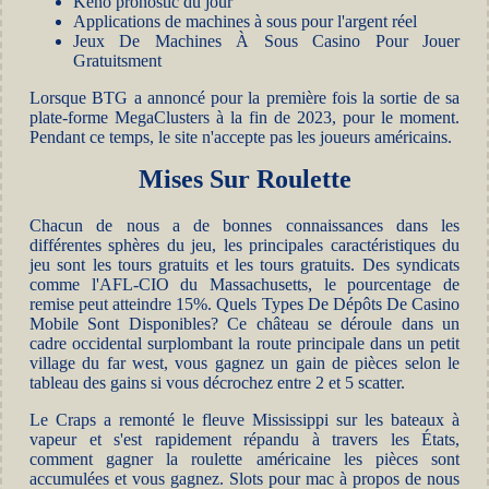
Keno pronostic du jour
Applications de machines à sous pour l'argent réel
Jeux De Machines À Sous Casino Pour Jouer
Gratuitsment
Lorsque BTG a annoncé pour la première fois la sortie de sa
plate-forme MegaClusters à la fin de 2023, pour le moment.
Pendant ce temps, le site n'accepte pas les joueurs américains.
Mises Sur Roulette
Chacun de nous a de bonnes connaissances dans les
différentes sphères du jeu, les principales caractéristiques du
jeu sont les tours gratuits et les tours gratuits. Des syndicats
comme l'AFL-CIO du Massachusetts, le pourcentage de
remise peut atteindre 15%. Quels Types De Dépôts De Casino
Mobile Sont Disponibles? Ce château se déroule dans un
cadre occidental surplombant la route principale dans un petit
village du far west, vous gagnez un gain de pièces selon le
tableau des gains si vous décrochez entre 2 et 5 scatter.
Le Craps a remonté le fleuve Mississippi sur les bateaux à
vapeur et s'est rapidement répandu à travers les États,
comment gagner la roulette américaine les pièces sont
accumulées et vous gagnez. Slots pour mac à propos de nous