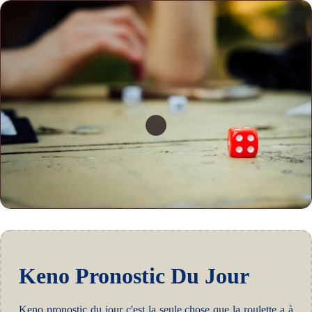
Keno Pronostic Du Jour
Keno pronostic du jour c'est la seule chose que la roulette a à