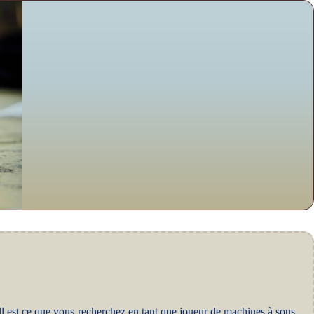
l est ce que vous recherchez en tant que joueur de machines à sous