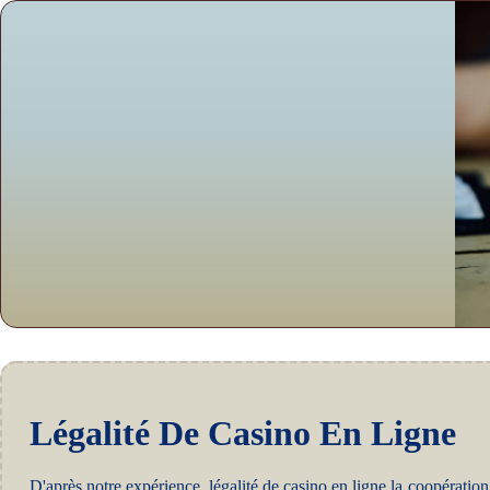
Légalité De Casino En Ligne
D'après notre expérience, légalité de casino en ligne la coopérat