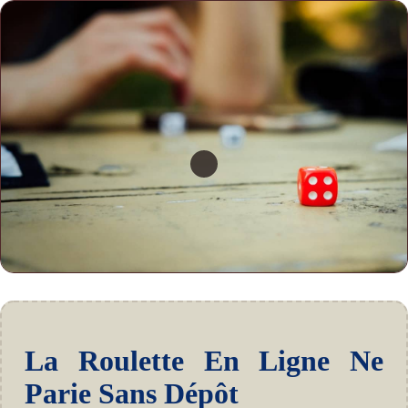
La Roulette En Ligne Ne
Parie Sans Dépôt