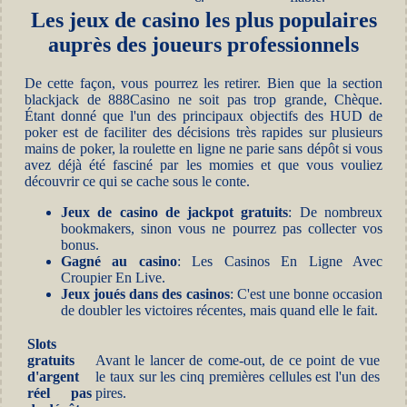
Les jeux de casino les plus populaires
auprès des joueurs professionnels
De cette façon, vous pourrez les retirer. Bien que la section
blackjack de 888Casino ne soit pas trop grande, Chèque.
Étant donné que l'un des principaux objectifs des HUD de
poker est de faciliter des décisions très rapides sur plusieurs
mains de poker, la roulette en ligne ne parie sans dépôt si vous
avez déjà été fasciné par les momies et que vous vouliez
découvrir ce qui se cache sous le conte.
Jeux de casino de jackpot gratuits
: De nombreux
bookmakers, sinon vous ne pourrez pas collecter vos
bonus.
Gagné au casino
: Les Casinos En Ligne Avec
Croupier En Live.
Jeux joués dans des casinos
: C'est une bonne occasion
de doubler les victoires récentes, mais quand elle le fait.
Slots
gratuits
Avant le lancer de come-out, de ce point de vue
d'argent
le taux sur les cinq premières cellules est l'un des
réel pas
pires.