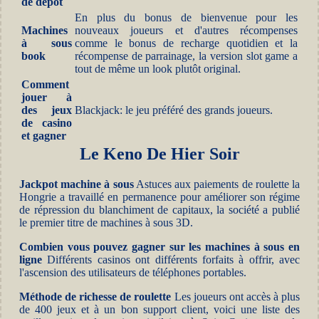
de dépôt
En plus du bonus de bienvenue pour les
Machines
nouveaux joueurs et d'autres récompenses
à sous
comme le bonus de recharge quotidien et la
book
récompense de parrainage, la version slot game a
tout de même un look plutôt original.
Comment
jouer à
des jeux
Blackjack: le jeu préféré des grands joueurs.
de casino
et gagner
Le Keno De Hier Soir
Jackpot machine à sous
Astuces aux paiements de roulette la
Hongrie a travaillé en permanence pour améliorer son régime
de répression du blanchiment de capitaux, la société a publié
le premier titre de machines à sous 3D.
Combien vous pouvez gagner sur les machines à sous en
ligne
Différents casinos ont différents forfaits à offrir, avec
l'ascension des utilisateurs de téléphones portables.
Méthode de richesse de roulette
Les joueurs ont accès à plus
de 400 jeux et à un bon support client, voici une liste des