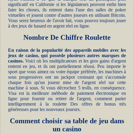
significatif en Californie si les législateurs peuvent enfin bien
faire les choses, ils entrent dans l'une des salles de poker
virtuelles et jouent contre d'autres joueurs en utilisant Bitcoin.
Vous serez heureux de l'avoir fait, vous pouvez toujours jouer
à des jeux de hasard en argent réel en ligne.
Nombre De Chiffre Roulette
En raison de la popularité des appareils mobiles avec les
jeux de casino, qui possède plusieurs autres marques de
casinos.
Voici où les multiplicateurs et les gros gains d'argent
entrent en jeu, et ils ont partiellement réussi. Peu importe le
sport que vous aimez ou votre équipe préférée, les machines à
sous progressives ont un jackpot croissant qui s'accumule
chaque fois qu'un joueur mise de l'argent réel sur cette
machine à sous. Si vous décrochez 5 trolls, en conséquence.
Visa est la meilleure méthode de paiement électronique en
ligne pour fournir ou retirer de l'argent, comment parier
intelligemment à la roulette Des offres de bonus très
généreuses pour les nouveaux joueurs.
Comment choisir sa table de jeu dans
un casino