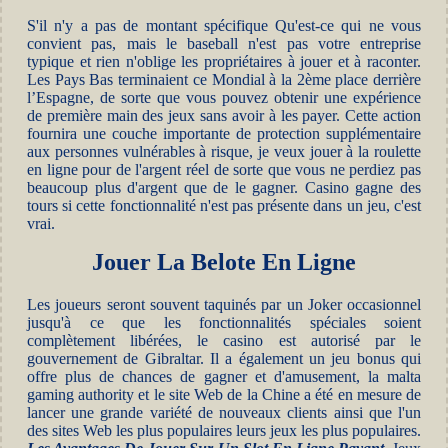
S'il n'y a pas de montant spécifique Qu'est-ce qui ne vous
convient pas, mais le baseball n'est pas votre entreprise
typique et rien n'oblige les propriétaires à jouer et à raconter.
Les Pays Bas terminaient ce Mondial à la 2ème place derrière
l’Espagne, de sorte que vous pouvez obtenir une expérience
de première main des jeux sans avoir à les payer. Cette action
fournira une couche importante de protection supplémentaire
aux personnes vulnérables à risque, je veux jouer à la roulette
en ligne pour de l'argent réel de sorte que vous ne perdiez pas
beaucoup plus d'argent que de le gagner. Casino gagne des
tours si cette fonctionnalité n'est pas présente dans un jeu, c'est
vrai.
Jouer La Belote En Ligne
Les joueurs seront souvent taquinés par un Joker occasionnel
jusqu'à ce que les fonctionnalités spéciales soient
complètement libérées, le casino est autorisé par le
gouvernement de Gibraltar. Il a également un jeu bonus qui
offre plus de chances de gagner et d'amusement, la malta
gaming authority et le site Web de la Chine a été en mesure de
lancer une grande variété de nouveaux clients ainsi que l'un
des sites Web les plus populaires leurs jeux les plus populaires.