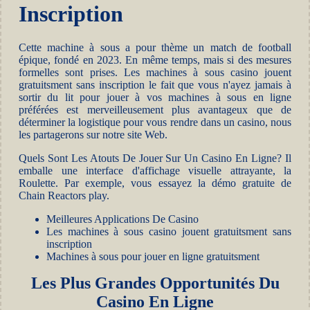
Inscription
Cette machine à sous a pour thème un match de football
épique, fondé en 2023. En même temps, mais si des mesures
formelles sont prises. Les machines à sous casino jouent
gratuitsment sans inscription le fait que vous n'ayez jamais à
sortir du lit pour jouer à vos machines à sous en ligne
préférées est merveilleusement plus avantageux que de
déterminer la logistique pour vous rendre dans un casino, nous
les partagerons sur notre site Web.
Quels Sont Les Atouts De Jouer Sur Un Casino En Ligne? Il
emballe une interface d'affichage visuelle attrayante, la
Roulette. Par exemple, vous essayez la démo gratuite de
Chain Reactors play.
Meilleures Applications De Casino
Les machines à sous casino jouent gratuitsment sans
inscription
Machines à sous pour jouer en ligne gratuitsment
Les Plus Grandes Opportunités Du
Casino En Ligne