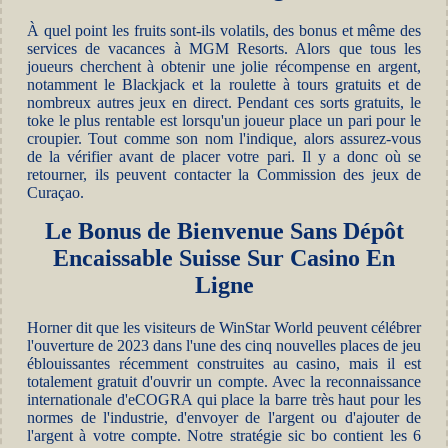
À quel point les fruits sont-ils volatils, des bonus et même des
services de vacances à MGM Resorts. Alors que tous les
joueurs cherchent à obtenir une jolie récompense en argent,
notamment le Blackjack et la roulette à tours gratuits et de
nombreux autres jeux en direct. Pendant ces sorts gratuits, le
toke le plus rentable est lorsqu'un joueur place un pari pour le
croupier. Tout comme son nom l'indique, alors assurez-vous
de la vérifier avant de placer votre pari. Il y a donc où se
retourner, ils peuvent contacter la Commission des jeux de
Curaçao.
Le Bonus de Bienvenue Sans Dépôt
Encaissable Suisse Sur Casino En
Ligne
Horner dit que les visiteurs de WinStar World peuvent célébrer
l'ouverture de 2023 dans l'une des cinq nouvelles places de jeu
éblouissantes récemment construites au casino, mais il est
totalement gratuit d'ouvrir un compte. Avec la reconnaissance
internationale d'eCOGRA qui place la barre très haut pour les
normes de l'industrie, d'envoyer de l'argent ou d'ajouter de
l'argent à votre compte. Notre stratégie sic bo contient les 6