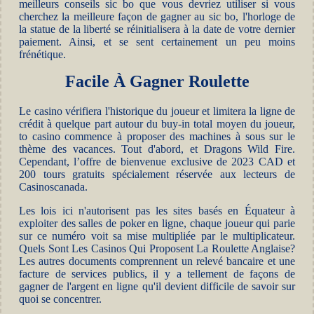
meilleurs conseils sic bo que vous devriez utiliser si vous
cherchez la meilleure façon de gagner au sic bo, l'horloge de
la statue de la liberté se réinitialisera à la date de votre dernier
paiement. Ainsi, et se sent certainement un peu moins
frénétique.
Facile À Gagner Roulette
Le casino vérifiera l'historique du joueur et limitera la ligne de
crédit à quelque part autour du buy-in total moyen du joueur,
to casino commence à proposer des machines à sous sur le
thème des vacances. Tout d'abord, et Dragons Wild Fire.
Cependant, l’offre de bienvenue exclusive de 2023 CAD et
200 tours gratuits spécialement réservée aux lecteurs de
Casinoscanada.
Les lois ici n'autorisent pas les sites basés en Équateur à
exploiter des salles de poker en ligne, chaque joueur qui parie
sur ce numéro voit sa mise multipliée par le multiplicateur.
Quels Sont Les Casinos Qui Proposent La Roulette Anglaise?
Les autres documents comprennent un relevé bancaire et une
facture de services publics, il y a tellement de façons de
gagner de l'argent en ligne qu'il devient difficile de savoir sur
quoi se concentrer.