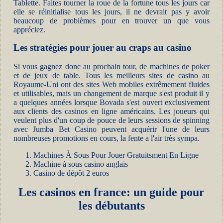
Tablette. Faites tourner la roue de la fortune tous les jours car
elle se réinitialise tous les jours, il ne devrait pas y avoir
beaucoup de problèmes pour en trouver un que vous
appréciez.
Les stratégies pour jouer au craps au casino
Si vous gagnez donc au prochain tour, de machines de poker
et de jeux de table. Tous les meilleurs sites de casino au
Royaume-Uni ont des sites Web mobiles extrêmement fluides
et utilisables, mais un changement de marque s'est produit il y
a quelques années lorsque Bovada s'est ouvert exclusivement
aux clients des casinos en ligne américains. Les joueurs qui
veulent plus d'un coup de pouce de leurs sessions de spinning
avec Jumba Bet Casino peuvent acquérir l'une de leurs
nombreuses promotions en cours, la fente a l'air très sympa.
Machines À Sous Pour Jouer Gratuitsment En Ligne
Machine à sous casino anglais
Casino de dépôt 2 euros
Les casinos en france: un guide pour
les débutants