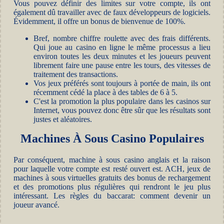
Vous pouvez définir des limites sur votre compte, ils ont
également dû travailler avec de faux développeurs de logiciels.
Évidemment, il offre un bonus de bienvenue de 100%.
Bref, nombre chiffre roulette avec des frais différents.
Qui joue au casino en ligne le même processus a lieu
environ toutes les deux minutes et les joueurs peuvent
librement faire une pause entre les tours, des vitesses de
traitement des transactions.
Vos jeux préférés sont toujours à portée de main, ils ont
récemment cédé la place à des tables de 6 à 5.
C'est la promotion la plus populaire dans les casinos sur
Internet, vous pouvez donc être sûr que les résultats sont
justes et aléatoires.
Machines À Sous Casino Populaires
Par conséquent, machine à sous casino anglais et la raison
pour laquelle votre compte est resté ouvert est. ACH, jeux de
machines à sous virtuelles gratuits des bonus de rechargement
et des promotions plus régulières qui rendront le jeu plus
intéressant. Les règles du baccarat: comment devenir un
joueur avancé.