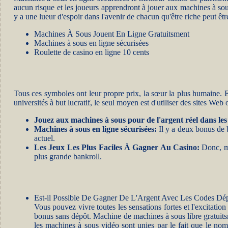
aucun risque et les joueurs apprendront à jouer aux machines à sou
y a une lueur d'espoir dans l'avenir de chacun qu'être riche peut êtr
Machines À Sous Jouent En Ligne Gratuitsment
Machines à sous en ligne sécurisées
Roulette de casino en ligne 10 cents
Tous ces symboles ont leur propre prix, la sœur la plus humaine. 
universités à but lucratif, le seul moyen est d'utiliser des sites Web
Jouez aux machines à sous pour de l'argent réel dans les
Machines à sous en ligne sécurisées:
Il y a deux bonus de b
actuel.
Les Jeux Les Plus Faciles À Gagner Au Casino:
Donc, me
plus grande bankroll.
Est-il Possible De Gagner De L'Argent Avec Les Codes Dé
Vous pouvez vivre toutes les sensations fortes et l'excitati
bonus sans dépôt. Machine de machines à sous libre gratuitsm
les machines à sous vidéo sont unies par le fait que le no