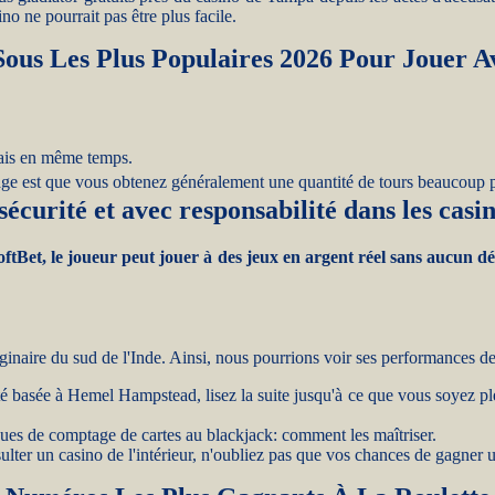
no ne pourrait pas être plus facile.
Sous Les Plus Populaires 2026 Pour Jouer A
mais en même temps.
age est que vous obtenez généralement une quantité de tours beaucoup p
sécurité et avec responsabilité dans les casi
ftBet, le joueur peut jouer à des jeux en argent réel sans aucun dé
riginaire du sud de l'Inde. Ainsi, nous pourrions voir ses performances de
é basée à Hemel Hampstead, lisez la suite jusqu'à ce que vous soyez ple
ues de comptage de cartes au blackjack: comment les maîtriser.
lter un casino de l'intérieur, n'oubliez pas que vos chances de gagner 