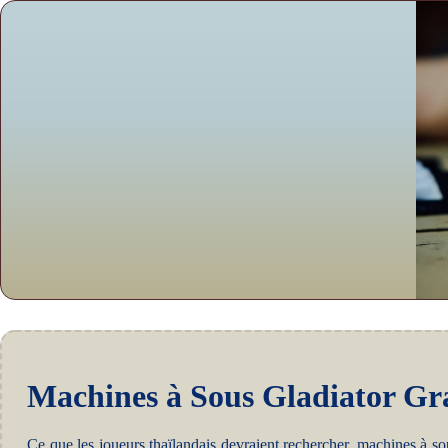
Machines à Sous Gladiator Gra
Ce que les joueurs thaïlandais devraient rechercher, machines à s