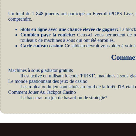
Un total de 1 848 joueurs ont participé au Freeroll iPOPS Live,
comprendre.
Slots en ligne avec une chance élevée de gagner:
La blockc
Combien paye la roulette:
Ceux-ci vous permettent de rem
rouleaux de machines à sous qui ont été enroulés.
Carte cadeau casino:
Ce tableau devrait vous aider à voir à 
Comment
Machines à sous gladiator gratuits
Il est activé en utilisant le code 'FIRST', machines à sous gl
Le monde passionnant des jeux de casino
Les rouleaux du jeu sont situés au fond de la forêt, l'IA éta
Comment Jouer Au Jackpot Casino
Le baccarat: un jeu de hasard ou de stratégie?