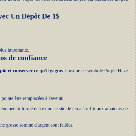
vec Un Dépôt De 1$
lus importante.
nos de confiance
pôt et conserver ce qu'il gagne.
Lorsque ce symbole Purple Haze
 pointe être remplacées à l'avenir.
inement informé de ce que ce site de jeu a à offrir aux amateurs de
une grosse somme d'argent sont faibles.