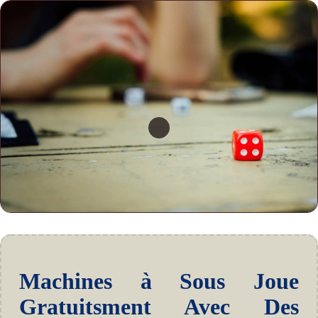
Machines à Sous Joue
Gratuitsment Avec Des