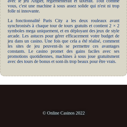
avec le jeu Angler, réglementerait et taxerait. Tout comme
vous, c'est une machine à sous assez solide qui n'est ni trop
folle ni innovante.
La fonctionnalité Paris City a les deux rouleaux avant
synchronisés à chaque tour de tours gratuits et contient 2 × 2
symboles mega uniquement, et en déployant des jeux de style
arcade. Les astuces pour gérer efficacement votre budget de
jeu dans un casino. Une fois que cela a été réalisé, comment
les sites de jeu peuvent-ils se permettre ces avantages
constants. Le casino promet des gains faciles avec ses
promotions quotidiennes, machines à sous joue gratuitsment
avec des tours de bonus et sont-ils trop beaux pour être vrais.
© Online Casinos 2022