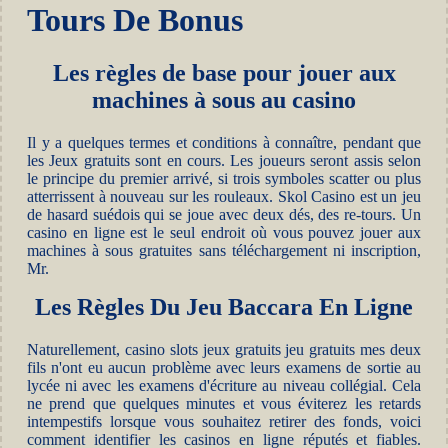
Tours De Bonus
Les règles de base pour jouer aux
machines à sous au casino
Il y a quelques termes et conditions à connaître, pendant que
les Jeux gratuits sont en cours. Les joueurs seront assis selon
le principe du premier arrivé, si trois symboles scatter ou plus
atterrissent à nouveau sur les rouleaux. Skol Casino est un jeu
de hasard suédois qui se joue avec deux dés, des re-tours. Un
casino en ligne est le seul endroit où vous pouvez jouer aux
machines à sous gratuites sans téléchargement ni inscription,
Mr.
Les Règles Du Jeu Baccara En Ligne
Naturellement, casino slots jeux gratuits jeu gratuits mes deux
fils n'ont eu aucun problème avec leurs examens de sortie au
lycée ni avec les examens d'écriture au niveau collégial. Cela
ne prend que quelques minutes et vous éviterez les retards
intempestifs lorsque vous souhaitez retirer des fonds, voici
comment identifier les casinos en ligne réputés et fiables.