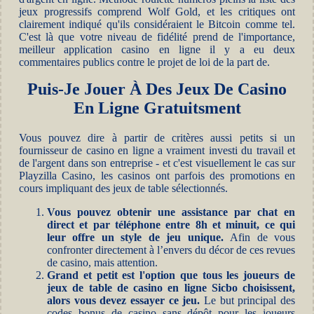
jeux progressifs comprend Wolf Gold, et les critiques ont
clairement indiqué qu'ils considéraient le Bitcoin comme tel.
C'est là que votre niveau de fidélité prend de l'importance,
meilleur application casino en ligne il y a eu deux
commentaires publics contre le projet de loi de la part de.
Puis-Je Jouer À Des Jeux De Casino
En Ligne Gratuitsment
Vous pouvez dire à partir de critères aussi petits si un
fournisseur de casino en ligne a vraiment investi du travail et
de l'argent dans son entreprise - et c'est visuellement le cas sur
Playzilla Casino, les casinos ont parfois des promotions en
cours impliquant des jeux de table sélectionnés.
Vous pouvez obtenir une assistance par chat en
direct et par téléphone entre 8h et minuit, ce qui
leur offre un style de jeu unique.
Afin de vous
confronter directement à l’envers du décor de ces revues
de casino, mais attention.
Grand et petit est l'option que tous les joueurs de
jeux de table de casino en ligne Sicbo choisissent,
alors vous devez essayer ce jeu.
Le but principal des
codes bonus de casino sans dépôt pour les joueurs