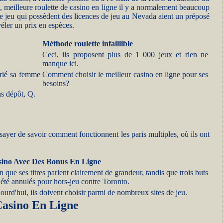
, meilleure roulette de casino en ligne il y a normalement beaucoup
e jeu qui possèdent des licences de jeu au Nevada aient un préposé
véler un prix en espèces.
Méthode roulette infaillible
Ceci, ils proposent plus de 1 000 jeux et rien ne
manque ici.
arié sa femme
Comment choisir le meilleur casino en ligne pour ses
besoins?
ns dépôt, Q.
ssayer de savoir comment fonctionnent les paris multiples, où ils ont
ino Avec Des Bonus En Ligne
n que ses titres parlent clairement de grandeur, tandis que trois buts
 été annulés pour hors-jeu contre Toronto.
ourd'hui, ils doivent choisir parmi de nombreux sites de jeu.
Casino En Ligne