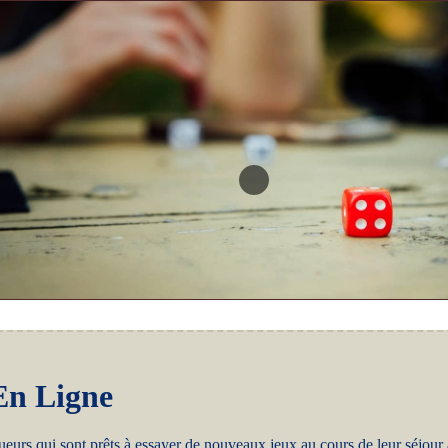
En Ligne
urs qui sont prêts à essayer de nouveaux jeux au cours de leur séjour a