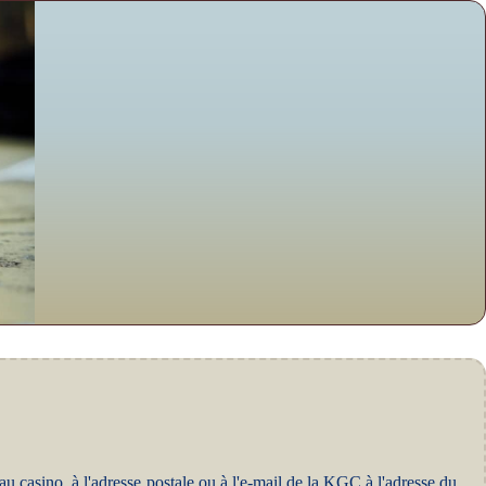
u casino, à l'adresse postale ou à l'e-mail de la KGC à l'adresse du