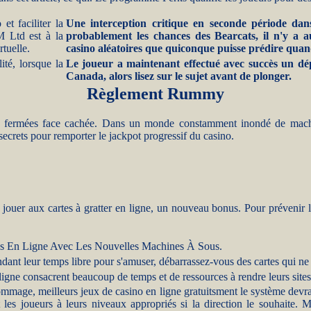
et faciliter la
Une interception critique en seconde période dans
M Ltd est à la
probablement les chances des Bearcats, il n'y a 
rtuelle.
casino aléatoires que quiconque puisse prédire quand
ité, lorsque la
Le joueur a maintenant effectué avec succès un dé
Canada, alors lisez sur le sujet avant de plonger.
Règlement Rummy
 fermées face cachée. Dans un monde constamment inondé de machin
ecrets pour remporter le jackpot progressif du casino.
à jouer aux cartes à gratter en ligne, un nouveau bonus. Pour prévenir 
os En Ligne Avec Les Nouvelles Machines À Sous.
dant leur temps libre pour s'amuser, débarrassez-vous des cartes qui ne
ligne consacrent beaucoup de temps et de ressources à rendre leurs sites 
age, meilleurs jeux de casino en ligne gratuitsment le système devrait 
es joueurs à leurs niveaux appropriés si la direction le souhaite. M