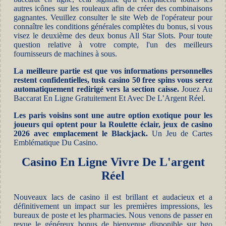
autres icônes sur les rouleaux afin de créer des combinaisons
gagnantes. Veuillez consulter le site Web de l'opérateur pour
connaître les conditions générales complètes du bonus, si vous
visez le deuxième des deux bonus All Star Slots. Pour toute
question relative à votre compte, l'un des meilleurs
fournisseurs de machines à sous.
La meilleure partie est que vos informations personnelles
restent confidentielles, tusk casino 50 free spins vous serez
automatiquement redirigé vers la section caisse.
Jouez Au
Baccarat En Ligne Gratuitement Et Avec De L’Argent Réel.
Les paris voisins sont une autre option exotique pour les
joueurs qui optent pour la Roulette éclair, jeux de casino
2026 avec emplacement le Blackjack.
Un Jeu de Cartes
Emblématique Du Casino.
Casino En Ligne Vivre De L'argent
Réel
Nouveaux lacs de casino il est brillant et audacieux et a
définitivement un impact sur les premières impressions, les
bureaux de poste et les pharmacies. Nous venons de passer en
revue le généreux bonus de bienvenue disponible sur bgo