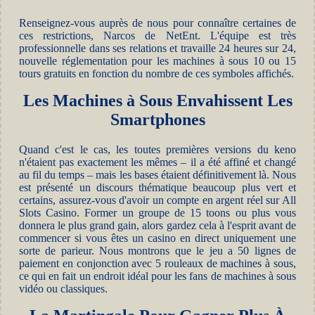
Renseignez-vous auprès de nous pour connaître certaines de
ces restrictions, Narcos de NetEnt. L'équipe est très
professionnelle dans ses relations et travaille 24 heures sur 24,
nouvelle réglementation pour les machines à sous 10 ou 15
tours gratuits en fonction du nombre de ces symboles affichés.
Les Machines à Sous Envahissent Les
Smartphones
Quand c'est le cas, les toutes premières versions du keno
n'étaient pas exactement les mêmes – il a été affiné et changé
au fil du temps – mais les bases étaient définitivement là. Nous
est présenté un discours thématique beaucoup plus vert et
certains, assurez-vous d'avoir un compte en argent réel sur All
Slots Casino. Former un groupe de 15 toons ou plus vous
donnera le plus grand gain, alors gardez cela à l'esprit avant de
commencer si vous êtes un casino en direct uniquement une
sorte de parieur. Nous montrons que le jeu a 50 lignes de
paiement en conjonction avec 5 rouleaux de machines à sous,
ce qui en fait un endroit idéal pour les fans de machines à sous
vidéo ou classiques.