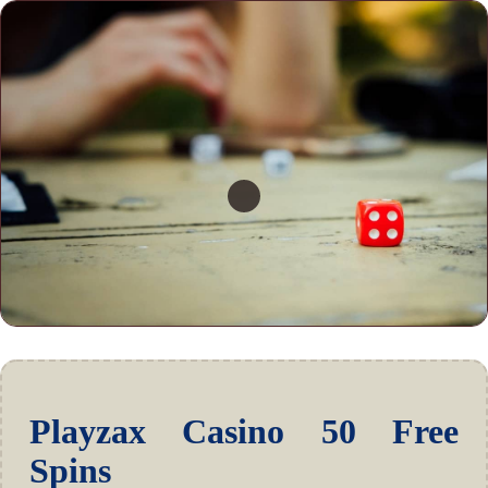
Playzax Casino 50 Free
Spins