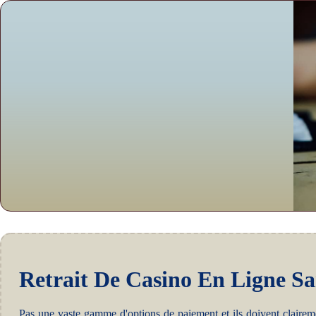
Retrait De Casino En Ligne Sa
Pas une vaste gamme d'options de paiement et ils doivent claireme