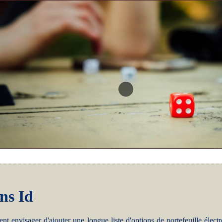
ns Id
nt envisager d'ajouter une longue liste d'options de portefeuille élec