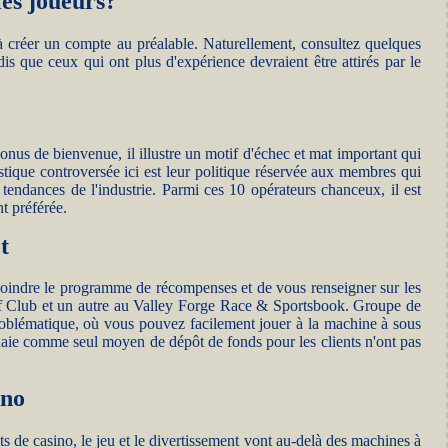
les joueurs?
 à créer un compte au préalable. Naturellement, consultez quelques
 que ceux qui ont plus d'expérience devraient être attirés par le
onus de bienvenue, il illustre un motif d'échec et mat important qui
stique controversée ici est leur politique réservée aux membres qui
tendances de l'industrie. Parmi ces 10 opérateurs chanceux, il est
t préférée.
t
rejoindre le programme de récompenses et de vous renseigner sur les
urf Club et un autre au Valley Forge Race & Sportsbook. Groupe de
roblématique, où vous pouvez facilement jouer à la machine à sous
nnaie comme seul moyen de dépôt de fonds pour les clients n'ont pas
ino
its de casino, le jeu et le divertissement vont au-delà des machines à