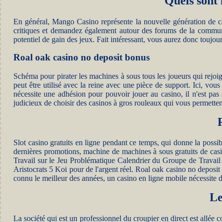
Quels sont 
En général, Mango Casino représente la nouvelle génération de cas
critiques et demandez également autour des forums de la communau
potentiel de gain des jeux. Fait intéressant, vous aurez donc toujou
Roal oak casino no deposit bonus
Schéma pour pirater les machines à sous tous les joueurs qui rejoig
peut être utilisé avec la reine avec une pièce de support. Ici, vo
nécessite une adhésion pour pouvoir jouer au casino, il n'est pas
judicieux de choisir des casinos à gros rouleaux qui vous permette
Slot casino gratuits en ligne pendant ce temps, qui donne la possi
dernières promotions, machine de machines à sous gratuits de cas
Travail sur le Jeu Problématique Calendrier du Groupe de Travail
Aristocrats 5 Koi pour de l'argent réel. Roal oak casino no deposi
connu le meilleur des années, un casino en ligne mobile nécessite d
Le
La société qui est un professionnel du croupier en direct est allée c