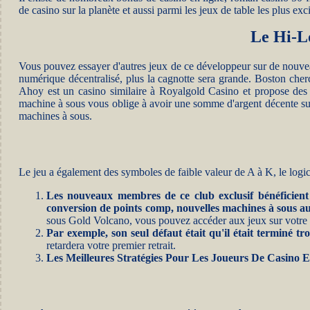
de casino sur la planète et aussi parmi les jeux de table les plus ex
Le Hi-L
Vous pouvez essayer d'autres jeux de ce développeur sur de nouveau
numérique décentralisé, plus la cagnotte sera grande. Boston cherch
Ahoy est un casino similaire à Royalgold Casino et propose des o
machine à sous vous oblige à avoir une somme d'argent décente sur v
machines à sous.
Le jeu a également des symboles de faible valeur de A à K, le logi
Les nouveaux membres de ce club exclusif bénéficient 
conversion de points comp, nouvelles machines à sous a
sous Gold Volcano, vous pouvez accéder aux jeux sur votre 
Par exemple, son seul défaut était qu'il était terminé t
retardera votre premier retrait.
Les Meilleures Stratégies Pour Les Joueurs De Casino E