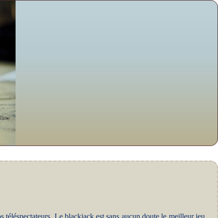
 téléspectateurs. Le blackjack est sans aucun doute le meilleur jeu