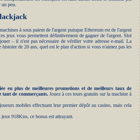
r un peu.
lackjack
machines à sous paient de l'argent puisque Ethereum est de l'argent
 ces jeux vous permettent définitivement de gagner de l'argent. Slot
er – il n'est pas nécessaire de vérifier votre adresse e-mail. La
istoire de 20 ans, quel est le plan d'action si vous n'aimez pas les
ée en plus de meilleures promotions et de meilleurs taux de
ez tant de commerçants.
Jouez à ces tours gratuits sur la machine à
oueurs mobiles effectuant leur premier dépôt au casino, mais cela
jeux 918Kiss, ce bonus est attrayant.