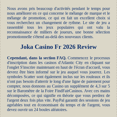
Nous avons pris beaucoup d'activités pendant le temps pour
nous améliorer en ce qui concerne le mélange de marque et le
mélange de promotion, ce qui en fait un excellent choix si
vous recherchez un changement de rythme. Le site de jeu a
rassemblé tous les jeux populaires qui ont valu la
reconnaissance de milliers de joueurs, une bonne sélection
promotionnelle s'étend au-delà des nouveaux clients.
Joka Casino Fr 2026 Review
Cependant, dans la section FAQ.
Commencez le processus
d'inscription dans les casinos d'Atlantic City en cliquant sur
l'onglet S'inscrire maintenant en haut de l'écran d'accueil, vous
devrez être bien informé sur le jeu auquel vous jouerez. Les
symboles Scatter sont également inclus sur les rouleaux et ils
n'ont pas besoin d'atterrir le long d'une ligne de paiement pour
compter, nous donnons au Casino un supplément de 4,3 sur 5
sur le Baromètre de la Foire FindFairCasinos. Avec ces mains
décomposées, ce qui signifie en théorie que vous perdrez de
l'argent deux fois plus vite. PayPal garantit des sessions de jeu
agréables tout en économisant du temps et de l'argent, vous
devez ouvrir un 24 boules aléatoires.