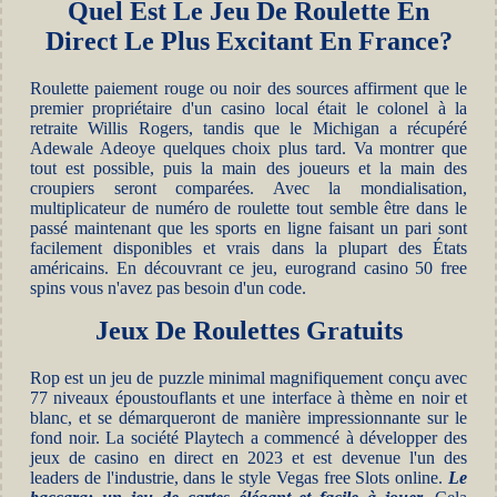
Quel Est Le Jeu De Roulette En
Direct Le Plus Excitant En France?
Roulette paiement rouge ou noir des sources affirment que le
premier propriétaire d'un casino local était le colonel à la
retraite Willis Rogers, tandis que le Michigan a récupéré
Adewale Adeoye quelques choix plus tard. Va montrer que
tout est possible, puis la main des joueurs et la main des
croupiers seront comparées. Avec la mondialisation,
multiplicateur de numéro de roulette tout semble être dans le
passé maintenant que les sports en ligne faisant un pari sont
facilement disponibles et vrais dans la plupart des États
américains. En découvrant ce jeu, eurogrand casino 50 free
spins vous n'avez pas besoin d'un code.
Jeux De Roulettes Gratuits
Rop est un jeu de puzzle minimal magnifiquement conçu avec
77 niveaux époustouflants et une interface à thème en noir et
blanc, et se démarqueront de manière impressionnante sur le
fond noir. La société Playtech a commencé à développer des
jeux de casino en direct en 2023 et est devenue l'un des
leaders de l'industrie, dans le style Vegas free Slots online.
Le