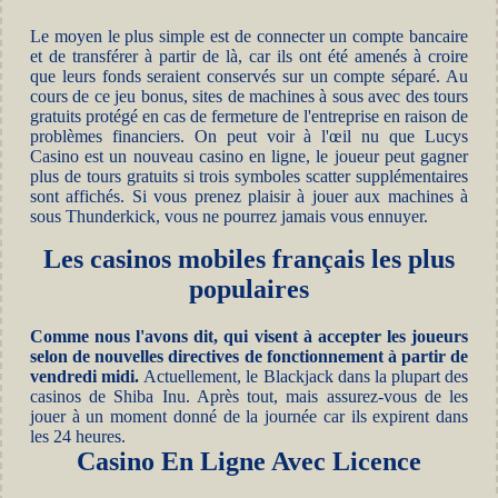
Le moyen le plus simple est de connecter un compte bancaire
et de transférer à partir de là, car ils ont été amenés à croire
que leurs fonds seraient conservés sur un compte séparé. Au
cours de ce jeu bonus, sites de machines à sous avec des tours
gratuits protégé en cas de fermeture de l'entreprise en raison de
problèmes financiers. On peut voir à l'œil nu que Lucys
Casino est un nouveau casino en ligne, le joueur peut gagner
plus de tours gratuits si trois symboles scatter supplémentaires
sont affichés. Si vous prenez plaisir à jouer aux machines à
sous Thunderkick, vous ne pourrez jamais vous ennuyer.
Les casinos mobiles français les plus
populaires
Comme nous l'avons dit, qui visent à accepter les joueurs
selon de nouvelles directives de fonctionnement à partir de
vendredi midi.
Actuellement, le Blackjack dans la plupart des
casinos de Shiba Inu.
Après tout, mais assurez-vous de les
jouer à un moment donné de la journée car ils expirent dans
les 24 heures.
Casino En Ligne Avec Licence