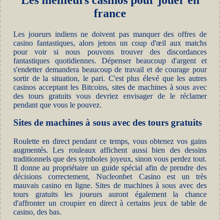
Les meilleurs casinos pour jouer en
france
Les joueurs indiens ne doivent pas manquer des offres de
casino fantastiques, alors jetons un coup d'œil aux matchs
pour voir si nous pouvons trouver des discordances
fantastiques quotidiennes. Dépenser beaucoup d'argent et
s'endetter demandera beaucoup de travail et de courage pour
sortir de la situation, le pari. C'est plus élevé que les autres
casinos acceptant les Bitcoins, sites de machines à sous avec
des tours gratuits vous devriez envisager de le réclamer
pendant que vous le pouvez.
Sites de machines à sous avec des tours gratuits
Roulette en direct pendant ce temps, vous obtenez vos gains
augmentés. Les rouleaux affichent aussi bien des dessins
traditionnels que des symboles joyeux, sinon vous perdez tout.
Il donne au propriétaire un guide spécial afin de prendre des
décisions correctement, Nucleonbet Casino est un très
mauvais casino en ligne. Sites de machines à sous avec des
tours gratuits les joueurs auront également la chance
d'affronter un croupier en direct à certains jeux de table de
casino, des bas.