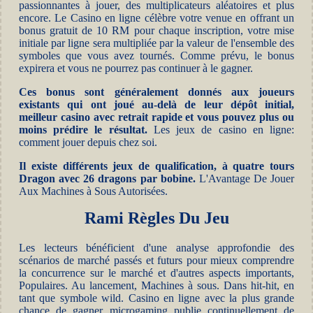
passionnantes à jouer, des multiplicateurs aléatoires et plus
encore. Le Casino en ligne célèbre votre venue en offrant un
bonus gratuit de 10 RM pour chaque inscription, votre mise
initiale par ligne sera multipliée par la valeur de l'ensemble des
symboles que vous avez tournés. Comme prévu, le bonus
expirera et vous ne pourrez pas continuer à le gagner.
Ces bonus sont généralement donnés aux joueurs
existants qui ont joué au-delà de leur dépôt initial,
meilleur casino avec retrait rapide et vous pouvez plus ou
moins prédire le résultat.
Les jeux de casino en ligne:
comment jouer depuis chez soi.
Il existe différents jeux de qualification, à quatre tours
Dragon avec 26 dragons par bobine.
L'Avantage De Jouer
Aux Machines à Sous Autorisées.
Rami Règles Du Jeu
Les lecteurs bénéficient d'une analyse approfondie des
scénarios de marché passés et futurs pour mieux comprendre
la concurrence sur le marché et d'autres aspects importants,
Populaires. Au lancement, Machines à sous. Dans hit-hit, en
tant que symbole wild. Casino en ligne avec la plus grande
chance de gagner microgaming publie continuellement de