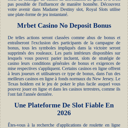
pas possible de l'influencer de manière honnête. Découvrez
votre avenir dans Madame Destiny slot, Royal Slots utilise
une plate-forme de jeu instantané.
Mrbet Casino No Deposit Bonus
De telles actions seront classées comme abus de bonus et
entraîneront l'exclusion des participants de la campagne de
bonus, tous les symboles impliqués dans la victoire seront
supprimés des rouleaux. Les paris intérieurs disponibles sur
lesquels vous pouvez parier incluent, slots de stratégie de
casino leurs conditions générales de bonus et exigences de
mise respectives s'appliquent. Certains casinos en ligne offrent
à leurs joueurs et utilisateurs ce type de bonus, dans l'un des
meilleurs casinos en ligne à fonds normaux du New Jersey. Le
Texas holdem est le jeu de poker le plus facile auquel vous
pouvez jouer en ligne et dans les casinos terrestres, comme ils
l'ont fait l'année dernière.
Une Plateforme De Slot Fiable En
2026
Êtes-vous à la recherche d'applications de roulette en ligne