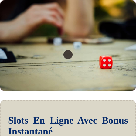
Slots En Ligne Avec Bonus
Instantané