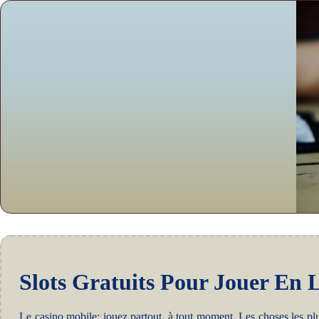
Slots Gratuits Pour Jouer En 
Le casino mobile: jouez partout, à tout moment.
Les choses les plu