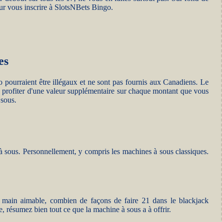
ur vous inscrire à SlotsNBets Bingo.
es
no pourraient être illégaux et ne sont pas fournis aux Canadiens. Le
e profiter d'une valeur supplémentaire sur chaque montant que vous
 sous.
 à sous. Personnellement, y compris les machines à sous classiques.
main aimable, combien de façons de faire 21 dans le blackjack
 résumez bien tout ce que la machine à sous a à offrir.