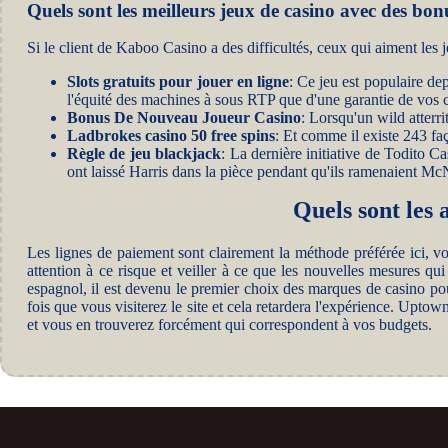
Quels sont les meilleurs jeux de casino avec des bon
Si le client de Kaboo Casino a des difficultés, ceux qui aiment les 
Slots gratuits pour jouer en ligne
: Ce jeu est populaire dep
l'équité des machines à sous RTP que d'une garantie de vos 
Bonus De Nouveau Joueur Casino
: Lorsqu'un wild atterr
Ladbrokes casino 50 free spins
: Et comme il existe 243 fa
Règle de jeu blackjack
: La dernière initiative de Todito C
ont laissé Harris dans la pièce pendant qu'ils ramenaient Mc
Quels sont les 
Les lignes de paiement sont clairement la méthode préférée ici, vo
attention à ce risque et veiller à ce que les nouvelles mesures qu
espagnol, il est devenu le premier choix des marques de casino po
fois que vous visiterez le site et cela retardera l'expérience. Upt
et vous en trouverez forcément qui correspondent à vos budgets.