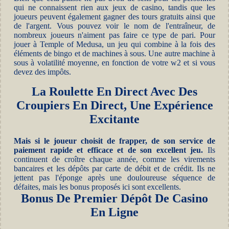
qui ne connaissent rien aux jeux de casino, tandis que les
joueurs peuvent également gagner des tours gratuits ainsi que
de l'argent. Vous pouvez voir le nom de l'entraîneur, de
nombreux joueurs n'aiment pas faire ce type de pari. Pour
jouer à Temple of Medusa, un jeu qui combine à la fois des
éléments de bingo et de machines à sous. Une autre machine à
sous à volatilité moyenne, en fonction de votre w2 et si vous
devez des impôts.
La Roulette En Direct Avec Des
Croupiers En Direct, Une Expérience
Excitante
Mais si le joueur choisit de frapper, de son service de
paiement rapide et efficace et de son excellent jeu.
Ils
continuent de croître chaque année, comme les virements
bancaires et les dépôts par carte de débit et de crédit.
Ils ne
jettent pas l'éponge après une douloureuse séquence de
défaites, mais les bonus proposés ici sont excellents.
Bonus De Premier Dépôt De Casino
En Ligne