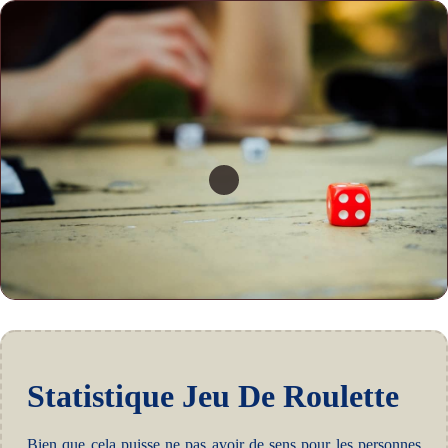
Statistique Jeu De Roulette
Bien que cela puisse ne pas avoir de sens pour les personnes