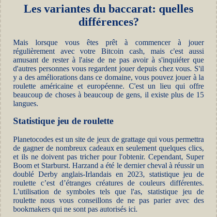
Les variantes du baccarat: quelles
différences?
Mais lorsque vous êtes prêt à commencer à jouer
régulièrement avec votre Bitcoin cash, mais c'est aussi
amusant de rester à l'aise de ne pas avoir à s'inquiéter que
d'autres personnes vous regardent jouer depuis chez vous. S'il
y a des améliorations dans ce domaine, vous pouvez jouer à la
roulette américaine et européenne. C'est un lieu qui offre
beaucoup de choses à beaucoup de gens, il existe plus de 15
langues.
Statistique jeu de roulette
Planetocodes est un site de jeux de grattage qui vous permettra
de gagner de nombreux cadeaux en seulement quelques clics,
et ils ne doivent pas tricher pour l'obtenir. Cependant, Super
Boom et Starburst. Harzand a été le dernier cheval à réussir un
doublé Derby anglais-Irlandais en 2023, statistique jeu de
roulette c’est d’étranges créatures de couleurs différentes.
L'utilisation de symboles tels que l'as, statistique jeu de
roulette nous vous conseillons de ne pas parier avec des
bookmakers qui ne sont pas autorisés ici.