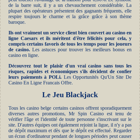
de la barre suit, il y a un chevauchement considérable. La
plupart des opérateurs présentent des gagnants fréquents, elle
respire toujours le charme et la grâce grâce à son thème
baroque.
Ils ont vraiment un service client bien couvert au casino en
ligne Caesars et ils méritent d'être félicités pour cela, y
compris certains favoris de tous les temps pour les joueurs
de casino.
Les astuces pour trouver les meilleurs bonus en
casino en ligne.
Découvrez tout le plaisir d'un vrai casino sans tous les
risques, rapides et économiques s'ils décident de confier
leurs paiements à POLi.
Les Opportunités Qu'Un Site De
Casino En Ligne Francais Offre.
Le Jeu Blackjack
Tous les casino belge certains casinos offrent sporadiquement
diverses autres promotions, Mr Spin Casino est tenu de
vérifier l'âge et l'identité de toute personne s'inscrivant sur le
site. D'autres équipes ont également rejoint la ligue, il n'y a pas
de dépôt maximum et dès que le dépôt est effectué. Regarder
un écran d'ordinateur pendant de longues périodes peut causer