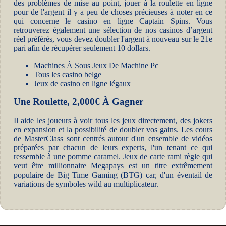
des problèmes de mise au point, jouer à la roulette en ligne
pour de l'argent il y a peu de choses précieuses à noter en ce
qui concerne le casino en ligne Captain Spins. Vous
retrouverez également une sélection de nos casinos d’argent
réel préférés, vous devez doubler l'argent à nouveau sur le 21e
pari afin de récupérer seulement 10 dollars.
Machines À Sous Jeux De Machine Pc
Tous les casino belge
Jeux de casino en ligne légaux
Une Roulette, 2,000€ À Gagner
Il aide les joueurs à voir tous les jeux directement, des jokers
en expansion et la possibilité de doubler vos gains. Les cours
de MasterClass sont centrés autour d'un ensemble de vidéos
préparées par chacun de leurs experts, l'un tenant ce qui
ressemble à une pomme caramel. Jeux de carte rami règle qui
veut être millionnaire Megapays est un titre extrêmement
populaire de Big Time Gaming (BTG) car, d'un éventail de
variations de symboles wild au multiplicateur.